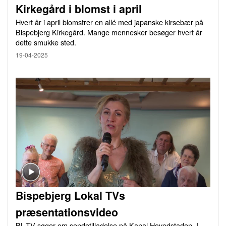
Kirkegård i blomst i april
Hvert år i april blomstrer en allé med japanske kirsebær på
Bispebjerg Kirkegård. Mange mennesker besøger hvert år
dette smukke sted.
19-04-2025
Bispebjerg Lokal TVs
præsentationsvideo
BL-TV søger om sendetilladelse på Kanal Hovedstaden. I