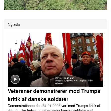
0
of
0
seconds
Nyeste
Veteraner demonstrerer mod Trumps
kritik af danske soldater
Demonstrationen den 31.01.2026 var imod Trumps kritik af
den danske Indsats med de amerikanske soldater ved