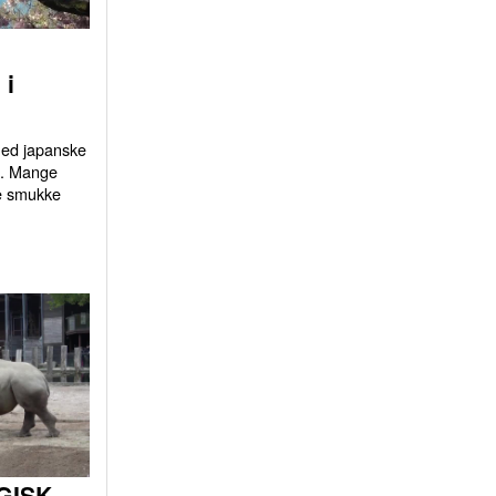
 i
 med japanske
d. Mange
e smukke
GISK