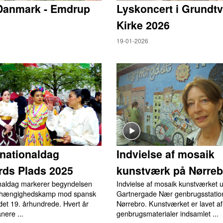
Danmark - Emdrup
Lyskoncert i Grundtv
Kirke 2026
19-01-2026
nationaldag
Indvielse af mosaik
rds Plads 2025
kunstværk på Nørreb
naldag markerer begyndelsen
Indvielse af mosaik kunstværket 
afhængighedskamp mod spansk
Gartnergade Nær genbrugsstatio
 det 19. århundrede. Hvert år
Nørrebro. Kunstværket er lavet af
nere ...
genbrugsmaterialer indsamlet ...