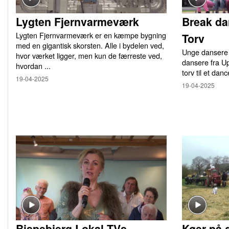
Lygten Fjernvarmeværk
Break da
Lygten Fjernvarmeværk er en kæmpe bygning
Torv
med en gigantisk skorsten. Alle i bydelen ved,
Unge dansere 
hvor værket ligger, men kun de færreste ved,
dansere fra U
hvordan ...
torv til et danc
19-04-2025
19-04-2025
Bispebjerg Lokal TVs
Køer på 