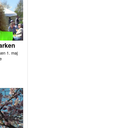
arken
ken 1. maj
e