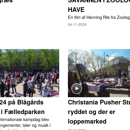
HAVE
En film af Henning Riis fra Zoolo
04-11-2024
024 på Blågårds
Christania Pusher Str
 i Fælledparken
ryddet og der er
nternationale kampdag blev
loppemarked
angementer, taler og musik i