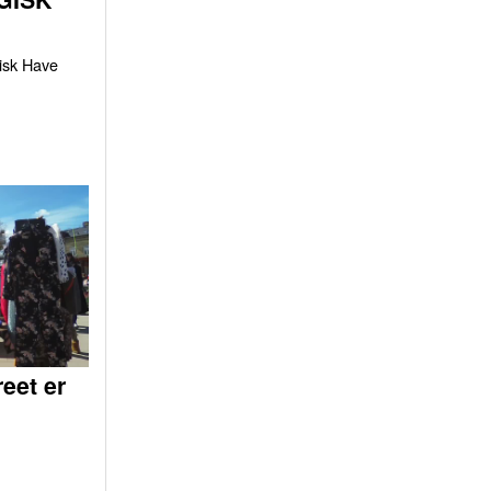
gisk Have
eet er