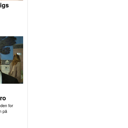
igs
ro
uden for
n på