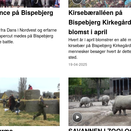
nce på Bispebjerg
Kirsebæralléen på
Bispebjerg Kirkegård
fra Dans i Nordvest og erfarne
blomst i april
ppercut mødes på Bispebjerg
Hvert år i april blomstrer en allé
e battle.
kirsebær på Bispebjerg Kirkegår
mennesker besøger hvert år dett
sted.
19-04-2025
græs
SAVANNEN I ZOOLO