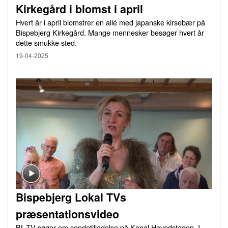
Kirkegård i blomst i april
Hvert år i april blomstrer en allé med japanske kirsebær på
Bispebjerg Kirkegård. Mange mennesker besøger hvert år
dette smukke sted.
19-04-2025
Bispebjerg Lokal TVs
præsentationsvideo
BL-TV søger om sendetilladelse på Kanal Hovedstaden. I