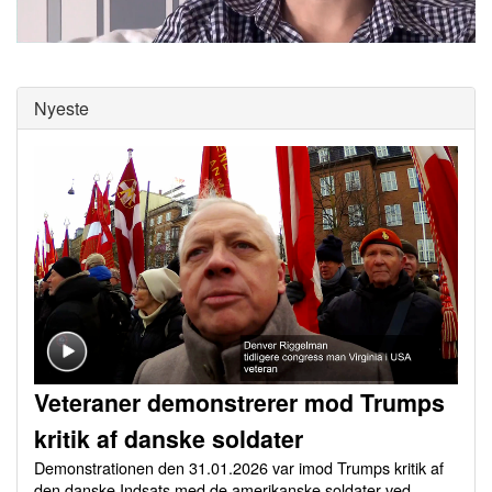
0
of
0
seconds
Nyeste
Veteraner demonstrerer mod Trumps
kritik af danske soldater
Demonstrationen den 31.01.2026 var imod Trumps kritik af
den danske Indsats med de amerikanske soldater ved