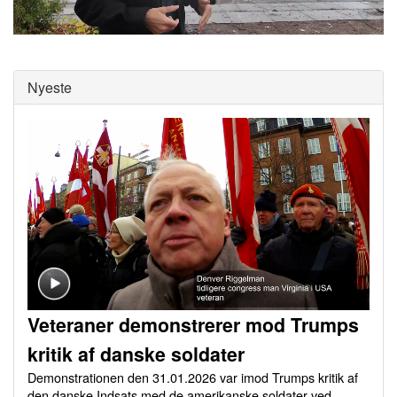
0
of
0
seconds
Nyeste
Veteraner demonstrerer mod Trumps
kritik af danske soldater
Demonstrationen den 31.01.2026 var imod Trumps kritik af
den danske Indsats med de amerikanske soldater ved