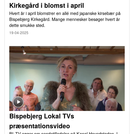
Kirkegård i blomst i april
Hvert år i april blomstrer en allé med japanske kirsebær på
Bispebjerg Kirkegård. Mange mennesker besøger hvert år
dette smukke sted.
19-04-2025
Bispebjerg Lokal TVs
præsentationsvideo
BL-TV søger om sendetilladelse på Kanal Hovedstaden. I