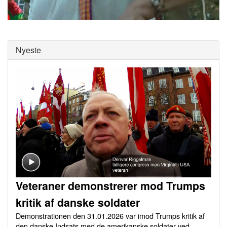
0
of
0
seconds
Nyeste
Veteraner demonstrerer mod Trumps
kritik af danske soldater
Demonstrationen den 31.01.2026 var imod Trumps kritik af
den danske Indsats med de amerikanske soldater ved