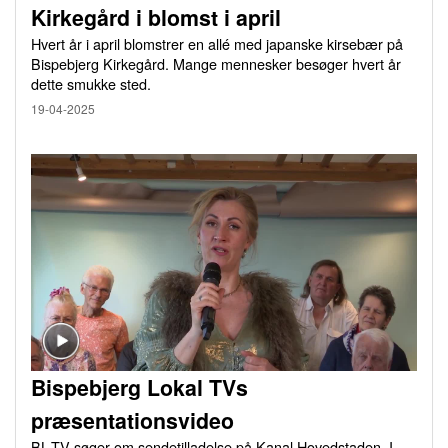
Kirkegård i blomst i april
Hvert år i april blomstrer en allé med japanske kirsebær på
Bispebjerg Kirkegård. Mange mennesker besøger hvert år
dette smukke sted.
19-04-2025
Bispebjerg Lokal TVs
præsentationsvideo
BL-TV søger om sendetilladelse på Kanal Hovedstaden. I