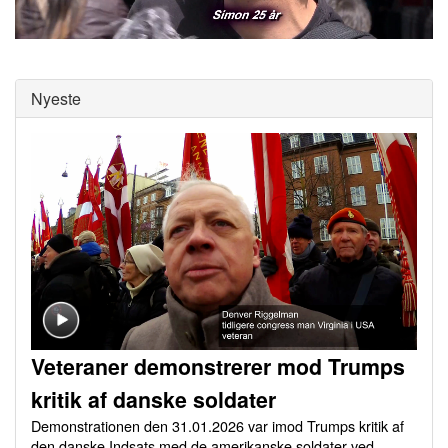
0
of
0
seconds
Nyeste
Veteraner demonstrerer mod Trumps
kritik af danske soldater
Demonstrationen den 31.01.2026 var imod Trumps kritik af
den danske Indsats med de amerikanske soldater ved