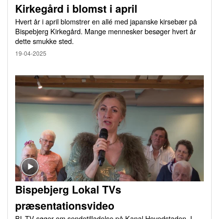
Kirkegård i blomst i april
Hvert år i april blomstrer en allé med japanske kirsebær på
Bispebjerg Kirkegård. Mange mennesker besøger hvert år
dette smukke sted.
19-04-2025
Bispebjerg Lokal TVs
præsentationsvideo
BL-TV søger om sendetilladelse på Kanal Hovedstaden. I