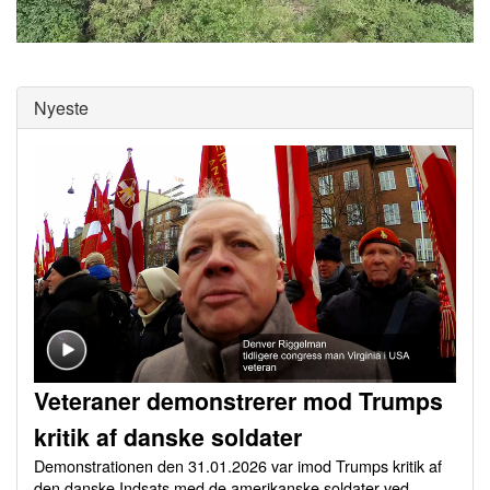
0
of
0
seconds
Nyeste
Veteraner demonstrerer mod Trumps
kritik af danske soldater
Demonstrationen den 31.01.2026 var imod Trumps kritik af
den danske Indsats med de amerikanske soldater ved