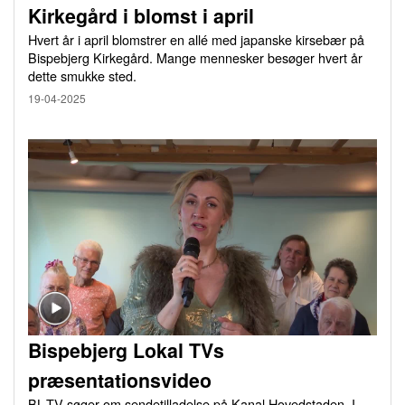
Kirkegård i blomst i april
Hvert år i april blomstrer en allé med japanske kirsebær på
Bispebjerg Kirkegård. Mange mennesker besøger hvert år
dette smukke sted.
19-04-2025
Bispebjerg Lokal TVs
præsentationsvideo
BL-TV søger om sendetilladelse på Kanal Hovedstaden. I