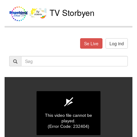
TV Storbyen
Se Live
Log ind
This video file cannot be
played.
(Error Code: 232404)