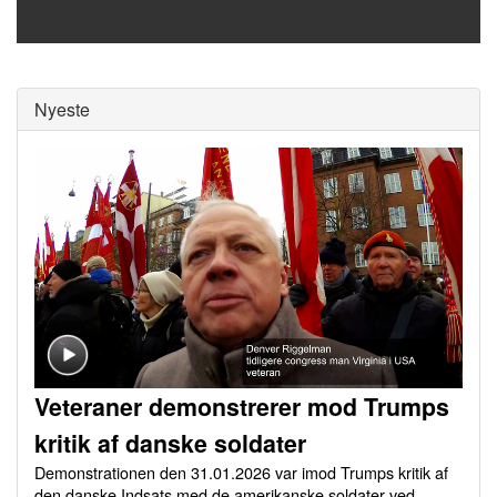
0
seconds
of
0
Nyeste
seconds
Veteraner demonstrerer mod Trumps
kritik af danske soldater
Demonstrationen den 31.01.2026 var imod Trumps kritik af
den danske Indsats med de amerikanske soldater ved