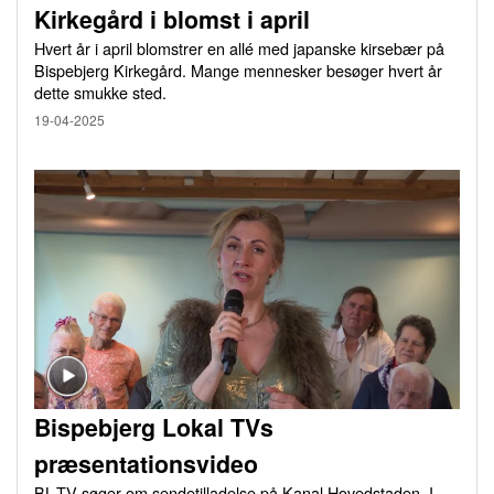
Kirkegård i blomst i april
Hvert år i april blomstrer en allé med japanske kirsebær på
Bispebjerg Kirkegård. Mange mennesker besøger hvert år
dette smukke sted.
19-04-2025
Bispebjerg Lokal TVs
præsentationsvideo
BL-TV søger om sendetilladelse på Kanal Hovedstaden. I