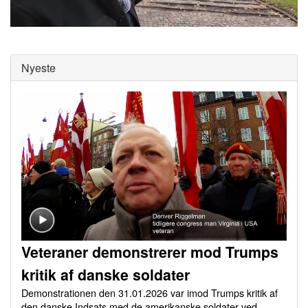
0
of
0
seconds
Nyeste
Veteraner demonstrerer mod Trumps
kritik af danske soldater
Demonstrationen den 31.01.2026 var imod Trumps kritik af
den danske Indsats med de amerikanske soldater ved